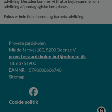
udvikling. Desuden kommer vi til at arbejde sammen om
udvikling af pædagogiske læreplaner.
Fokus er hele tiden barnet og barnets udvikling.
Provstegårdskolen
Middelfartvej 180, 5200 Odense V
provstegaardskolen.buf@odense.dk
Tlf. 63751900
EAN NR.
5798006606740
Sitemap
Cookie politik