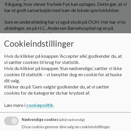
o
9.årgang, hvor elever fra hele Fyn kan optages. Dette gør, at vi
l
har et godt samarbejde med især de lokale sportsklubber.
d
e
Som en underafdeling har vi også skole på OUH. Her har vi to
t
afdelinger, en på H.C. Andersen Børnehospital og en på
børnepsykiatrisk afdeling.
Cookieindstillinger
Provstegårdskolen er en skole, hvor
Vi lærer at trives og
trives ved at lære.
Hvis du klikker på knappen ’Accepter alle’, godkender du, at
vi sætter cookies til brug for statistik.
Såvel børn som voksne skal have mulighed for udvikling og
Hvis du klikker på knappen ’Kun nødvendige,’ sætter vi ikke
læring.
cookies til statistik – vi benytter dog en cookie for at huske
dit valg.
Skolens personale er organiseret i teams omkring årgangene
Klikker du på ’Gem valgte’ godkender du, at vi sætter
og indgår desuden i fagteams omkring deres fag både på
cookies for de kategorier du har krydset af.
tværs af hele skolen og afdelingsvis. Disse teams er med til at
sørge for, at den enkelte elev udvikler sig socialt og fagligt,
Læs mere i
cookiepolitik
.
men også at fagene har en rød tråd gennem hele
skoleforløbet og løbende udvikles.
Nødvendige cookies
(altid nødvendig)
Vi har tradition for
et højt fagligt niveau
og arbejder
Disse cookies gemmer dine valg om cookieindstillinger.
målrettet på, at de af vores elever, der afslutter deres 9.kl på