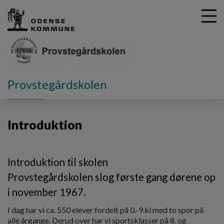
G
Provstegårdskolen
å
Vores skole
Introduktion
t
i
Introduktion
l
h
o
v
Introduktion til skolen
e
d
Provstegårdskolen slog første gang dørene op
i
i november 1967.
n
d
I dag har vi ca. 550 elever fordelt på 0.-9.kl med to spor på
h
alle årgange. Derud over har vi sportsklasser på 8. og