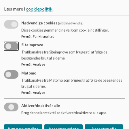
Læs mere i
cookiepolitik
.
Nødvendige cookies
(altid nødvendig)
Disse cookies gemmer dine valg om cookieindstillinger.
Formål
:
Funktionalitet
SiteImprove
Trafikanalyse fra Siteimprove som bruges til at følge de
Når man starter efter ferien, er der adskillige intro-
besøgendes brug af siderne
aktiviteter på skolen efterfulgt af en overnatning, hvor
Formål
:
Analyse
teambuilding og hyggeligt samvær vil være i højsæde.
Matomo
I 9. klasse tager vi på lejrskole, hvor turen eksempelvis går til
Trafikanalyse fra Matomo som bruges til at følge de besøgendes
Bornholm. Afslutningsvis tager vi en dagstur til København
brug af siderne.
eller Århus, hvis vores økonomi tillader det.
Formål
:
Analyse
Aktiver/deaktivér alle
Brug denne kontakt til at aktivere/deaktivere alle apps.
Kun nødvendige
Accepter valgte
Accepter alle