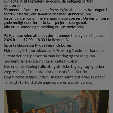
kun adgang til Festsalens sidedøre, da indgangspartiet
o
renoveres)
l
På mødet informerer vi om Provstegårdskolen, om hverdagen i
d
sportsklasserne, om samarbejdet med klubberne, om
e
forventninger og om hele ansøgningsprocessen. Og der vil være
t
gode muligheder for at få svar på jeres spørgsmål.
Alle er velkomne og tilmelding er ikke nødvendig.
På Hjalleseskolen afholdes der infomøde tirsdag den 6. januar
2026 fra kl. 17.00 - 18.30 i fællesrum B.
Sportsklasse på Provstegårdskolen
Når man går i sportsklasse på Provstegårdskolen, har man et
skema der er tilpasset, så man tirsdag og torsdag kan
morgentræne eksternt i de enkelte klubber.
Der er undervisning i alle obligatoriske fag, og fagligheden
vægtes højt, så man skal forvente at få lektier for.
Dog tilrettelægges undervisningen samt lektierne, så det er
rimeligt i forhold til de unge og deres travle hverdag.