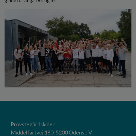
glade for at gå i 8.s og 9.s.
Provstegårdskolen
Middelfartvej 180, 5200 Odense V