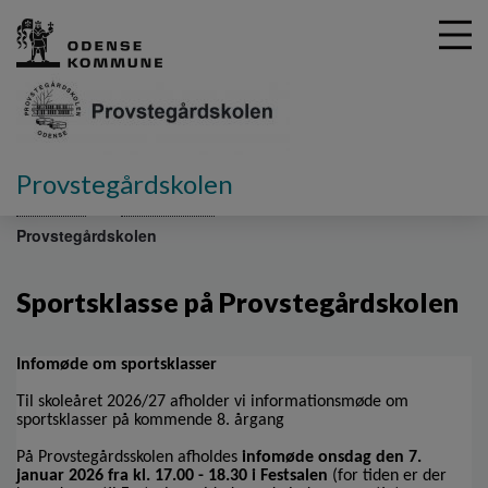
G
Provstegårdskolen
å
Afdelinger
Sportsklasser
Sportsklasse på
t
Provstegårdskolen
i
l
h
Sportsklasse på Provstegårdskolen
o
v
e
Infomøde om sportsklasser
d
Til skoleåret 2026/27 afholder vi informationsmøde om
i
sportsklasser på kommende 8. årgang
n
d
På Provstegårdsskolen afholdes
infomøde onsdag den 7.
h
januar 2026 fra kl. 17.00 - 18.30 i Festsalen
(for tiden er der