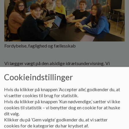
Fordybelse, faglighed og fællesskab
Vi lægger vægt på den alsidige idrætsundervisning. Vi
kommer også igennem mange forskellige aktiviteter i ”Min
Cookieindstillinger
sport”, hvor man prøver hinandens idrætsgrene såsom
ishockey, badminton, fodbold mv.
I disse timer er der høj intensitet, da alle er motiverede og
Hvis du klikker på knappen ’Accepter alle’, godkender du, at
dygtige til deres sport.
vi sætter cookies til brug for statistik.
Hvis du klikker på knappen ’Kun nødvendige,’ sætter vi ikke
cookies til statistik – vi benytter dog en cookie for at huske
dit valg.
Klikker du på ’Gem valgte’ godkender du, at vi sætter
cookies for de kategorier du har krydset af.