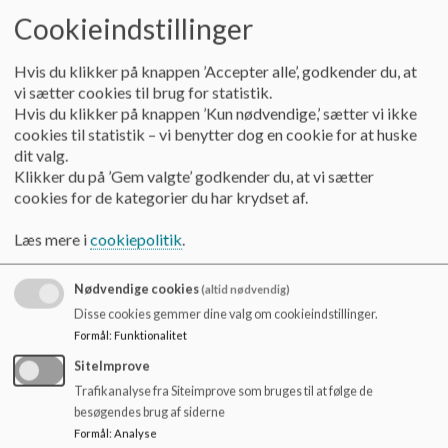
o
Folkeskoleloven og Odense kommunes Skolepolitiske
Cookieindstillinger
l
retning.
d
e
Provstegårdskolen arbejder ud fra den grundholdning, at
Hvis du klikker på knappen ’Accepter alle’, godkender du, at
t
tryghed, engagement og gensidig respekt imellem børn,
vi sætter cookies til brug for statistik.
forældre og medarbejdere er nødvendige forudsætninger for
Hvis du klikker på knappen ’Kun nødvendige,’ sætter vi ikke
en optimal læring og udvikling.
cookies til statistik – vi benytter dog en cookie for at huske
Vi har den holdning, at nærhed, engagement, humor, faglig
dit valg.
dybde og ansvar i dagligdagen både for børn og voksne på
Klikker du på ’Gem valgte’ godkender du, at vi sætter
sigt giver den enkelte mulighed for at udvikle demokratisk
cookies for de kategorier du har krydset af.
dannelse, der gør det muligt at favne fremtiden som aktiv
ansvarlig borger.
Læs mere i
cookiepolitik
.
Provstegårdskolen prioriterer det enkelte barns faglige
Nødvendige cookies
(altid nødvendig)
udbytte højt og skaber helhed og sammenhæng i barnets
Disse cookies gemmer dine valg om cookieindstillinger.
hverdag samt sikrer gode rammer for, at barnet udvikler sig
Formål
:
Funktionalitet
fagligt og personligt.
Faglighed og empati går hånd i hånd med respekt for den
SiteImprove
enkelte og fællesskabet i lærings- og dannelsesprocesserne,
Trafikanalyse fra Siteimprove som bruges til at følge de
der giver såvel eleverne som medarbejderne mulighed for en
besøgendes brug af siderne
personlig udvikling, af både faglige- og sociale-
Formål
:
Analyse