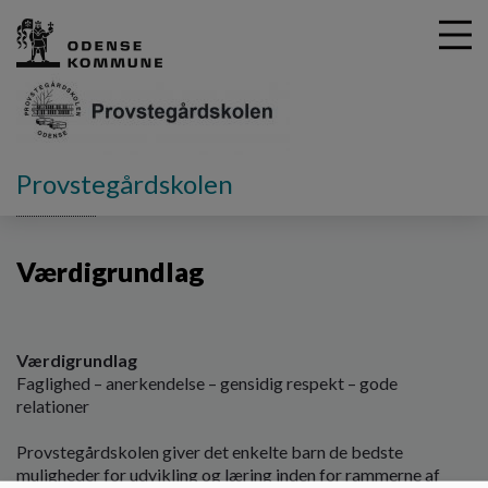
G
Provstegårdskolen
å
Vores skole
Værdigrundlag
t
i
Værdigrundlag
l
h
o
v
e
Værdigrundlag
d
Faglighed – anerkendelse – gensidig respekt – gode
i
relationer
n
d
Provstegårdskolen giver det enkelte barn de bedste
h
muligheder for udvikling og læring inden for rammerne af