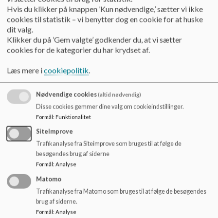
o
Referat august 2022
Hvis du klikker på knappen ’Kun nødvendige,’ sætter vi ikke
l
cookies til statistik – vi benytter dog en cookie for at huske
d
dit valg.
e
Klikker du på ’Gem valgte’ godkender du, at vi sætter
Referat september 2022
t
cookies for de kategorier du har krydset af.
Læs mere i
cookiepolitik
.
Referat november 2022
Nødvendige cookies
(altid nødvendig)
Disse cookies gemmer dine valg om cookieindstillinger.
Referat december 2022
Formål
:
Funktionalitet
SiteImprove
Referat januar 2023
Trafikanalyse fra Siteimprove som bruges til at følge de
besøgendes brug af siderne
Formål
:
Analyse
Referat februar 2023
Matomo
Trafikanalyse fra Matomo som bruges til at følge de besøgendes
brug af siderne.
Formål
:
Analyse
Referat marts 2023