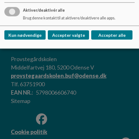
Aktiver/deaktivér alle
Brug denne kontakt til at aktivere/deaktivere alle apps.
Referat april 2023
Kun nødvendige
Accepter valgte
Accepter alle
Provstegårdskolen
Middelfartvej 180, 5200 Odense V
provstegaardskolen.buf@odense.dk
Tlf. 63751900
EAN NR.
5798006606740
Sitemap
Cookie politik