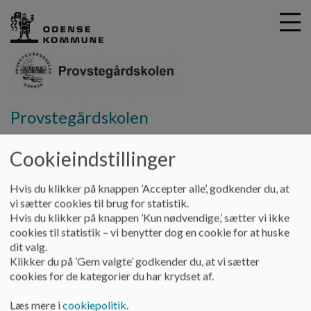
G
Provstegårdskolen
å
SFO
Kontakt til SFO afdelinger
t
Cookieindstillinger
i
Kontakt til SFO afdelinger
l
h
Hvis du klikker på knappen ’Accepter alle’, godkender du, at
o
vi sætter cookies til brug for statistik.
v
Kontakt:
Hvis du klikker på knappen ’Kun nødvendige,’ sætter vi ikke
e
cookies til statistik – vi benytter dog en cookie for at huske
Provstegårdskolens skoleleder:
d
dit valg.
Annemette Hovmand Petersen,
i
Klikker du på ’Gem valgte’ godkender du, at vi sætter
telefon 6155 8214, e-mail: ahpet@odense.dk
n
cookies for de kategorier du har krydset af.
d
Provstegårdskolens hovednummer: 63751900
h
Læs mere i
cookiepolitik
.