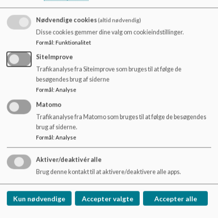
o
Telefonnumre til de forskellige afdelinger:
l
Nødvendige cookies
(altid nødvendig)
d
Morgen SFO: 2036 9260
Disse cookies gemmer dine valg om cookieindstillinger.
e
Formål
:
Funktionalitet
t
Forårs-SFO: 2037 9262
SiteImprove
SFO 2036 9260
Trafikanalyse fra Siteimprove som bruges til at følge de
besøgendes brug af siderne
Klubben 3. + 4. kl.(SFO2): 6136 2206
Formål
:
Analyse
Matomo
Trafikanalyse fra Matomo som bruges til at følge de besøgendes
brug af siderne.
Formål
:
Analyse
Provstegårdskolen
Aktiver/deaktivér alle
Brug denne kontakt til at aktivere/deaktivere alle apps.
Middelfartvej 180, 5200 Odense V
provstegaardskolen.buf@odense.dk
Kun nødvendige
Accepter valgte
Accepter alle
Tlf. 63751900
EAN NR.
5798006606740