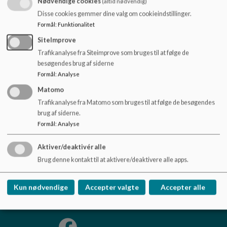
Nødvendige cookies
skole og hjem.
(altid nødvendig)
o
l
Disse cookies gemmer dine valg om cookieindstillinger.
I vores skolebestyrelsen samarbejder forældre, elever og
d
Formål
:
Funktionalitet
skolens personale om Provstegårdskolens udvikling.
e
SiteImprove
t
Vi består af forældre og medarbejdere, der har samme vision
Trafikanalyse fra Siteimprove som bruges til at følge de
om fortsat at sikre Provstegårdskolens fremtid som en af
besøgendes brug af siderne
landets bedste skoler.
Formål
:
Analyse
Matomo
Trafikanalyse fra Matomo som bruges til at følge de besøgendes
brug af siderne.
Formål
:
Analyse
Provstegårdskolen
Middelfartvej 180, 5200 Odense V
Aktiver/deaktivér alle
provstegaardskolen.buf@odense.dk
Brug denne kontakt til at aktivere/deaktivere alle apps.
Tlf. 63751900
EAN NR.
5798006606740
Kun nødvendige
Accepter valgte
Accepter alle
Sitemap