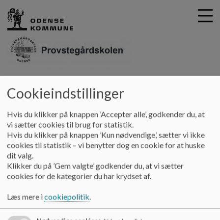
G
Provstegårdskolen
Cookieindstillinger
å
Skolebestyrelsen
t
i
Hvis du klikker på knappen ’Accepter alle’, godkender du, at
Skolebestyrelsen
l
vi sætter cookies til brug for statistik.
h
Hvis du klikker på knappen ’Kun nødvendige,’ sætter vi ikke
o
cookies til statistik – vi benytter dog en cookie for at huske
v
dit valg.
Velkommen til Provstegårdskolens bestyrelse.
e
Klikker du på ’Gem valgte’ godkender du, at vi sætter
d
Velkommen til din skole.
cookies for de kategorier du har krydset af.
i
I skolebestyrelsen fastsætter vi principper for skolens
n
Læs mere i
cookiepolitik
.
virksomhed. Det er blandt andet principper for
d
undervisningens organisering og for samarbejdet mellem
h