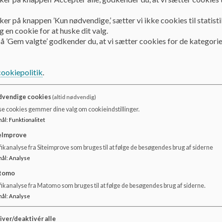
ker på knappen ’Kun nødvendige,’ sætter vi ikke cookies til statisti
 en cookie for at huske dit valg.
å ’Gem valgte’ godkender du, at vi sætter cookies for de kategorie
cookiepolitik
.
vendige cookies
(altid nødvendig)
se cookies gemmer dine valg om cookieindstillinger.
mål
:
Funktionalitet
eImprove
ikanalyse fra Siteimprove som bruges til at følge de besøgendes brug af siderne
mål
:
Analyse
tomo
fikanalyse fra Matomo som bruges til at følge de besøgendes brug af siderne.
mål
:
Analyse
iver/deaktivér alle