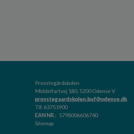
Provstegårdskolen
Middelfartvej 180, 5200 Odense V
provstegaardskolen.buf@odense.dk
Tlf. 63751900
EAN NR.
5798006606740
Sitemap