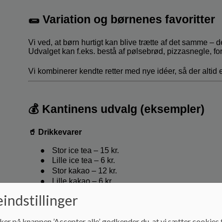
indstillinger
ker på knappen ’Accepter alle’, godkender du, at vi sætter cookies t