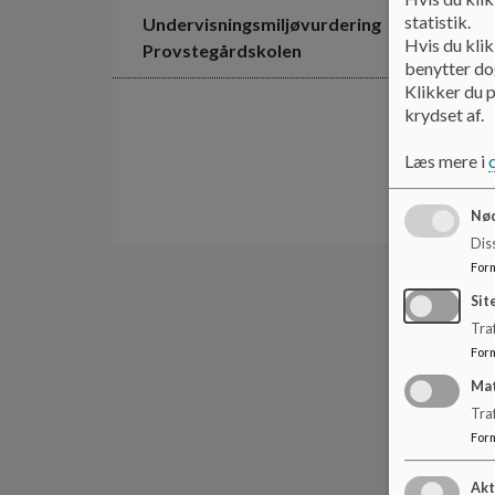
statistik.
Undervisningsmiljøvurdering
Hvis du klik
Provstegårdskolen
benytter dog
Klikker du p
krydset af.
Læs mere i
Nød
Dis
For
Sit
Traf
For
Ma
Tra
For
Akt