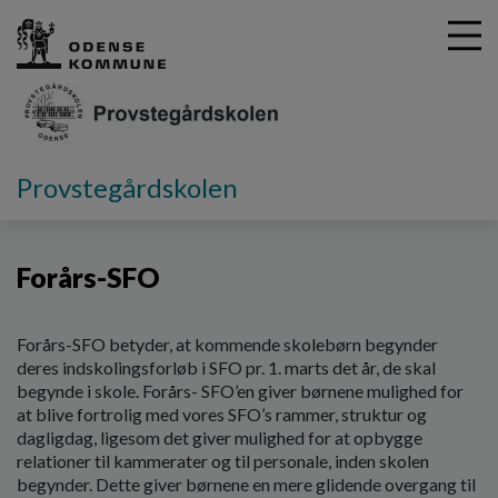
G
Provstegårdskolen
å
SFO
t
i
Forårs-SFO
l
h
o
v
Forårs-SFO betyder, at kommende skolebørn begynder
e
deres indskolingsforløb i SFO pr. 1. marts det år, de skal
d
begynde i skole. Forårs- SFO’en giver børnene mulighed for
i
at blive fortrolig med vores SFO’s rammer, struktur og
n
dagligdag, ligesom det giver mulighed for at opbygge
d
relationer til kammerater og til personale, inden skolen
h
begynder. Dette giver børnene en mere glidende overgang til