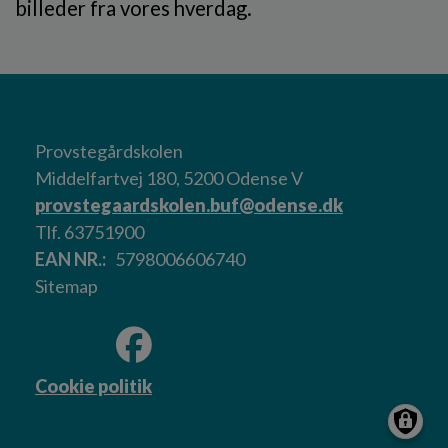
billeder fra vores hverdag.
Provstegårdskolen
Middelfartvej 180, 5200 Odense V
provstegaardskolen.buf@odense.dk
Tlf. 63751900
EAN NR.
5798006606740
Sitemap
Cookie politik