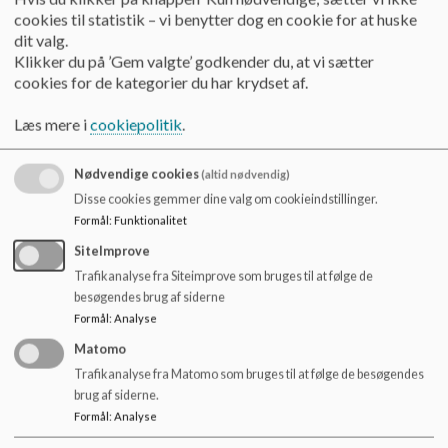
Der er 3-4 faste pædagoger i forårs- SFO’en. Hvoraf de 2 er
cookies til statistik – vi benytter dog en cookie for at huske
fra Provstegårdskolen og de følger med til børnehaveklassen
dit valg.
efter ferien. De 1-2 øvrige pædagoger kommer fra
Klikker du på ’Gem valgte’ godkender du, at vi sætter
børnehusene i området, dvs. de kender flere af jeres børn.
cookies for de kategorier du har krydset af.
Dagligdagen i Forårs-SFO
Læs mere i
cookiepolitik
.
Ligesom i børnehusene arbejder forårs-SFO og SFO med
pædagogiske læreplaner:
Nødvendige cookies
(altid nødvendig)
Disse cookies gemmer dine valg om cookieindstillinger.
Personlig udvikling og sociale kompetencer – det
Formål
:
Funktionalitet
betyder f.eks.
• Øve sig i at lytte til andre
SiteImprove
• Kunne modtage og forstå kollektive beskeder
Trafikanalyse fra Siteimprove som bruges til at følge de
• Kunne tåle at der bliver stillet krav
besøgendes brug af siderne
• At kunne indgå i gruppesammenhænge
Formål
:
Analyse
Æstetiske, sproglige og kropslige kompetencer – det
Matomo
betyder f.eks.
Trafikanalyse fra Matomo som bruges til at følge de besøgendes
• Øve børnene i at sætte ord på egne følelser og behov
brug af siderne.
• Tilskynde børnene til æstetiske udfoldelser omkring
Formål
:
Analyse
sangremser, danse, natur og idræt