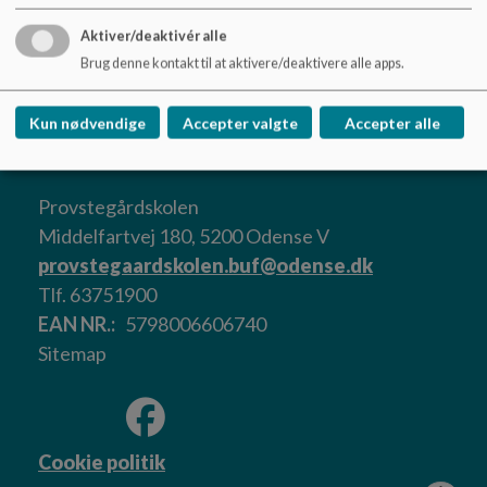
Aktiver/deaktivér alle
Brug denne kontakt til at aktivere/deaktivere alle apps.
Referat maj 2024
Kun nødvendige
Accepter valgte
Accepter alle
Provstegårdskolen
Middelfartvej 180, 5200 Odense V
provstegaardskolen.buf@odense.dk
Tlf. 63751900
EAN NR.
5798006606740
Sitemap
Cookie politik