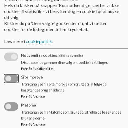
o
Referat september 2023
Hvis du klikker på knappen ’Kun nødvendige,’ sætter vi ikke
l
cookies til statistik – vi benytter dog en cookie for at huske
d
dit valg.
e
Klikker du på ’Gem valgte’ godkender du, at vi sætter
Referat oktober 2023
t
cookies for de kategorier du har krydset af.
Læs mere i
cookiepolitik
.
Referat november 2023
Nødvendige cookies
(altid nødvendig)
Disse cookies gemmer dine valg om cookieindstillinger.
Referat januar 2024
Formål
:
Funktionalitet
SiteImprove
Referat februar 2024
Trafikanalyse fra Siteimprove som bruges til at følge de
besøgendes brug af siderne
Formål
:
Analyse
Referat marts 2024
Matomo
Trafikanalyse fra Matomo som bruges til at følge de besøgendes
brug af siderne.
Formål
:
Analyse
Referat april 2024