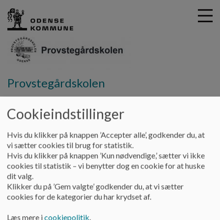
G
Provstegårdskolen
å
Vores skole
Indsatsområder
t
Cookieindstillinger
i
Indsatsområder
l
h
Hvis du klikker på knappen ’Accepter alle’, godkender du, at
o
vi sætter cookies til brug for statistik.
v
På Provstegårdskolen arbejder vi med de indsatsområder
Hvis du klikker på knappen ’Kun nødvendige,’ sætter vi ikke
e
børne -ungeudvalget i Odense Kommune har udstukket;
cookies til statistik – vi benytter dog en cookie for at huske
d
Sprog, dannelse og tidlig indsats
dit valg.
i
Desuden arbejder vi med programmering som indgang til
Klikker du på ’Gem valgte’ godkender du, at vi sætter
n
teknologiforståelse, som vi forventer ruller ud over byens
cookies for de kategorier du har krydset af.
d
skoler i nærmeste fremtid. Dette som en del af fokusområdet
h
”Børnene i Robotbyen”
Læs mere i
cookiepolitik
.