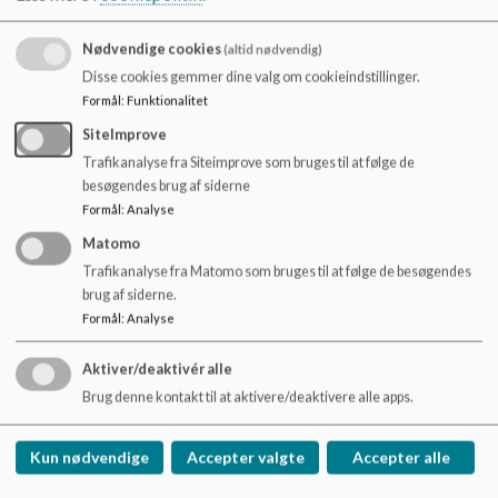
o
Vi har også en række områder, som vi arbejder med blandt
l
Nødvendige cookies
(altid nødvendig)
personalet fx vurdering for læring og udvikling af det
d
formelle forældresamarbejde.
e
Disse cookies gemmer dine valg om cookieindstillinger.
t
Formål
:
Funktionalitet
SiteImprove
https://www.odense.dk/politik/politikker-og-
Trafikanalyse fra Siteimprove som bruges til at følge de
visioner/strategier/dannelsesstrategi
besøgendes brug af siderne
Formål
:
Analyse
Matomo
Trafikanalyse fra Matomo som bruges til at følge de besøgendes
brug af siderne.
Formål
:
Analyse
Aktiver/deaktivér alle
Provstegårdskolen
Brug denne kontakt til at aktivere/deaktivere alle apps.
Middelfartvej 180, 5200 Odense V
provstegaardskolen.buf@odense.dk
Kun nødvendige
Accepter valgte
Accepter alle
Tlf. 63751900
EAN NR.
5798006606740