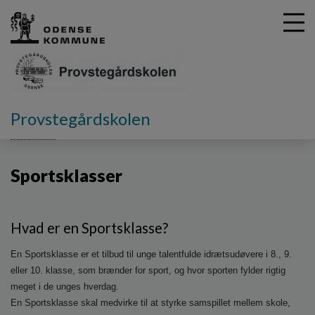
G
Provstegårdskolen
å
Afdelinger
Sportsklasser
t
i
Sportsklasser
l
h
o
v
Hvad er en Sportsklasse?
e
d
En Sportsklasse er et tilbud til unge talentfulde idrætsudøvere i 8., 9.
i
eller 10. klasse, som brænder for sport, og hvor sporten fylder rigtig
n
meget i de unges hverdag.
d
En Sportsklasse skal medvirke til at styrke samspillet mellem skole,
h