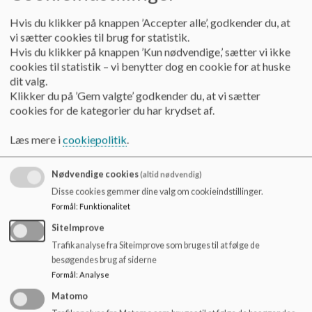
Hvad koster det at gå i Sportsklasse?
Hvis du klikker på knappen ’Accepter alle’, godkender du, at
Det er gratis at gå i en Sportsklasse.
vi sætter cookies til brug for statistik.
Klubber som udbyder morgentræning, kan dog godt tage
Hvis du klikker på knappen ’Kun nødvendige,’ sætter vi ikke
ekstra betaling for deltagelse i morgentræningen.
cookies til statistik – vi benytter dog en cookie for at huske
dit valg.
Hvordan er Sportsklasserne sammensat?
Klikker du på ’Gem valgte’ godkender du, at vi sætter
Når vi sammensætter Sportsklasserne i Odense tilstræber vi:
cookies for de kategorier du har krydset af.
Sportslig diversitet – dvs. elever fra forskellige sportsgrene i
klasserne, og ikke alt for mange fra samme sportsgren
Læs mere i
cookiepolitik
.
Nogenlunde ligelig fordeling af piger og drenge
Nødvendige cookies
(altid nødvendig)
Hvem kan søge om optagelse i Sportsklasserne?
Disse cookies gemmer dine valg om cookieindstillinger.
Sportsklasserne er et tilbud til elever, som opfylder følgende
Formål
:
Funktionalitet
grundbetingelser:
SiteImprove
Du hører til blandt de bedste på Fyn i din årgang
Trafikanalyse fra Siteimprove som bruges til at følge de
Du er indstillet på at prioritere både sport og skole
besøgendes brug af siderne
Du er bosat i Odense Kommune og/eller tilknyttet en klub
Formål
:
Analyse
hjemmehørende i Odense Kommune
Du er indstillet på at deltage aktivt og konstruktivt i såvel det
Matomo
faglige som det sociale fællesskab på din skole