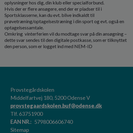
oplysninger hos dig, din klub eller specialforbund.
Hvis der er flere ansøgere, end der er pladser til i
Sportsklasserne, kan du evt. blive indkaldt til
prøvetræning/optagelsestræning i din sport og evt. også en
optagelsessamtale.
Omkring vinterferien vil du modtage svar på din ansøgning –
dette svar sendes til den digitale postkasse, som er tilknyttet
den person, som er logget ind med NEM-ID
Provstegårdskolen
Middelfartvej 180, 5200 Odense V
provstegaardskolen.buf@odense.dk
Tlf. 63751900
EAN NR.
5798006606740
Sitemap