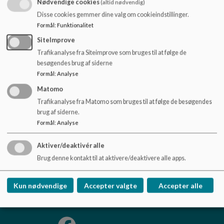
Nødvendige cookies
(altid nødvendig)
Anja Sund Pedersen
o
Mobil: 51 15 77 56
l
Disse cookies gemmer dine valg om cookieindstillinger.
d
Formål
:
Funktionalitet
Familie behandler
e
SiteImprove
Paquita Siles Lopez
t
Trafikanalyse fra Siteimprove som bruges til at følge de
Mobil: 21 35 69 54
besøgendes brug af siderne
Formål
:
Analyse
Matomo
Trafikanalyse fra Matomo som bruges til at følge de besøgendes
brug af siderne.
Formål
:
Analyse
Provstegårdskolen
Middelfartvej 180, 5200 Odense V
Aktiver/deaktivér alle
provstegaardskolen.buf@odense.dk
Brug denne kontakt til at aktivere/deaktivere alle apps.
Tlf. 63751900
EAN NR.
5798006606740
Kun nødvendige
Accepter valgte
Accepter alle
Sitemap