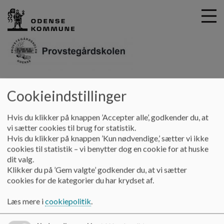
G
Provstegårdskolen
å
Cookieindstillinger
Kontakt
Sundhedsplejersker
t
i
Hvis du klikker på knappen ’Accepter alle’, godkender du, at
Sundhedsplejersker -
l
vi sætter cookies til brug for statistik.
h
Hvis du klikker på knappen ’Kun nødvendige,’ sætter vi ikke
Familierådgivning
o
cookies til statistik – vi benytter dog en cookie for at huske
v
dit valg.
e
Klikker du på ’Gem valgte’ godkender du, at vi sætter
d
Sundhedsplejersker
cookies for de kategorier du har krydset af.
i
Charlotte Ekholm Gaardsted
n
Læs mere i
cookiepolitik
.
Mobil: 20 19 56 59
d
h