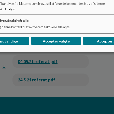
fikanalyse fra Matomo som bruges til at følge de besøgendes brug af siderne.
26.01.21 referat.pdf
mål
:
Analyse
iver/deaktivér alle
23.02.2021 referat rettet.pdf
 denne kontakt til at aktivere/deaktivere alle apps.
nødvendige
Accepter valgte
Accepter 
23.03.21 referat.pdf
04.05.21 referat.pdf
24.5.21 referat.pdf