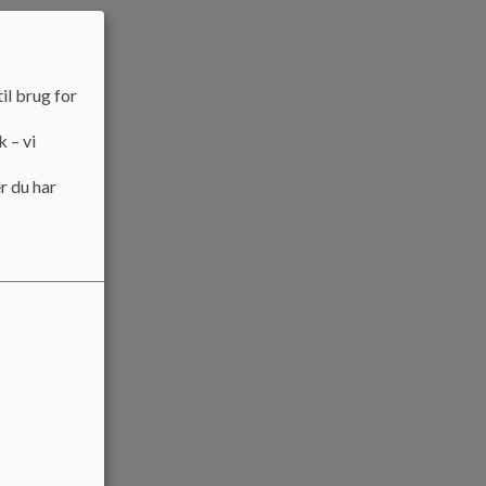
il brug for
k – vi
r du har