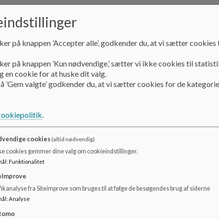
2020-2021
indstillinger
ker på knappen ’Accepter alle’, godkender du, at vi sætter cookies t
2020-2021
ker på knappen ’Kun nødvendige,’ sætter vi ikke cookies til statisti
 en cookie for at huske dit valg.
Dokumenter
å ’Gem valgte’ godkender du, at vi sætter cookies for de kategorie
25.08.20 referat.pdf
cookiepolitik
.
27.10.20 referat.pdf
vendige cookies
(altid nødvendig)
se cookies gemmer dine valg om cookieindstillinger.
17.11.20 referat.pdf
mål
:
Funktionalitet
eImprove
ikanalyse fra Siteimprove som bruges til at følge de besøgendes brug af siderne
08.12.20 referat.pdf
mål
:
Analyse
tomo