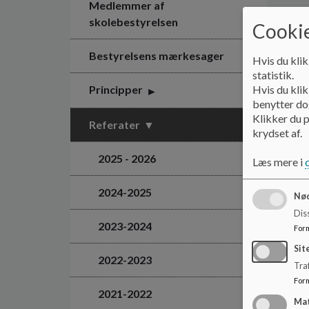
Medlemmer af
skolebestyrelsen
Cookie
Bestyrelsens mærkesager
Hvis du klik
statistik.
Hvis du klik
Principper
benytter dog
Klikker du p
Referater
krydset af.
2025 - 2026
Læs mere i
2024-2025
Nød
Dis
2023-2024
For
Sit
2022-2023
Traf
For
2021-2022
Ma