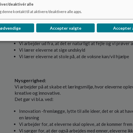
Tryghed giver mod til at ytre sig
iver/deaktivér alle
Klassemøder
 denne kontakt til at aktivere/deaktivere alle apps.
Elevråd
Elevfremlæggelser
nødvendige
Accepter valgte
Accepter 
Fællessamlinger
Projektopgaven
Vi arbejder ud fra, at det er naturligt at fejle og vi prøver 
Vi lærer eleverne at sige undskyld
Vi lærer eleverne at stole på, at de voksne kan/vil hjælpe
Nysgerrighed:
Vi arbejder på at skabe et læringsmiljø, hvor eleverne oplev
kreative og innovative.
Det gør vi bl.a. ved:
Innovation -fremlægge, lytte til alle ideer, det er ok at ha
en løsning
Vi arbejder for, at eleverne skal opleve, at de kommer frem 
Vi sørger for, at der også arbejdes med emner, eleverne ikke 