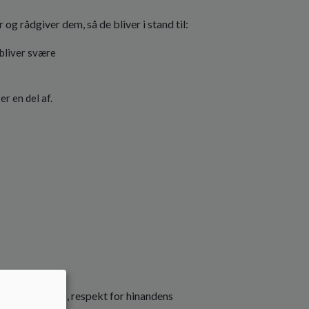
g rådgiver dem, så de bliver i stand til:
 bliver svære
er en del af.
vores fællesskab, respekt for hinandens