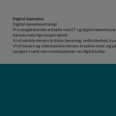
Digital dannelse:
Digital dannelsesstrategi
Provstegårdskolen arbejder med IT og digital dannelse p
barnets naturlige nysgerrighed.
Vi vil udvikle elevens kritiske tænkning, vedholdenhed, kv
Vi vil bevare og videreudvikle elevens kreative evner, og p
navigere i samt være medskabende i en digital kultur.