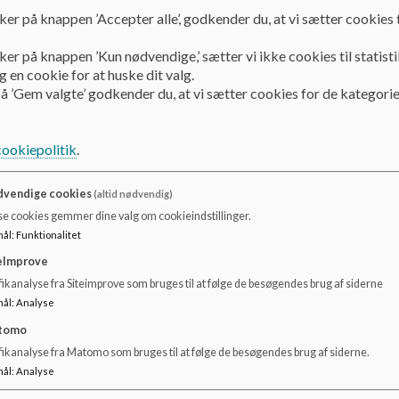
forskelligheder, styrker og svagheder.
ker på knappen ’Accepter alle’, godkender du, at vi sætter cookies t
Vores hverdag hviler på en fællesskabsfølelse og forståelse
fælles ansvar for vores fællesskab.
ker på knappen ’Kun nødvendige,’ sætter vi ikke cookies til statisti
Det kommer bl.a. til udtryk gennem:
 en cookie for at huske dit valg.
å ’Gem valgte’ godkender du, at vi sætter cookies for de kategorie
Vi skal være gode rollemodeller for hinanden både voksne
Vi er her for de børn, der er her. Området og mangfoldighed
Vi er rummelige og magter forskelligheden
cookiepolitik
.
Yderpunkterne er vigtige for at eleverne oplever et bredt
Vi anerkender eleverne for at være sociale og hjælpe hin
Vi prioriterer koloni/lejrskole på udvalgte årgange og ha
vendige cookies
(altid nødvendig)
se cookies gemmer dine valg om cookieindstillinger.
mål
:
Funktionalitet
Mod:
eImprove
Vi ønsker at give eleverne troen på, at de er gode nok og at 
ikanalyse fra Siteimprove som bruges til at følge de besøgendes brug af siderne
De skal have mod til at stå frem, sige deres mening og kun
mål
:
Analyse
De skal turde sige fra og til og respektere andres ret til a
tomo
Vi arbejder med flere typer mod: socialt, fagligt, personlig
fikanalyse fra Matomo som bruges til at følge de besøgendes brug af siderne.
Det gør vi bl.a. ved:
mål
:
Analyse
De voksne sikrer succesoplevelser -> mod til at ytre sig