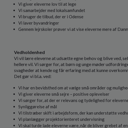
Vi giver eleverne lov til at lege
Vi samarbejder med lokalsamfundet
Vi bruger de tilbud, der er i Odense
Vi laver byvandringer
Gennem lejrskoler prøver vi at vise eleverne mere af Dan
Vedholdenhed
Vi vil lære eleverne at udsætte egne behov og blive ved, sel
hellere vil. Vi sørger for, at børn og unge møder udfordrin
svagheder at kende og får erfaring med at kunne overkom
Det gør vi bl.a. ved:
Vi har en bevidsthed om at vælge små områder og mulighed
Vi giver eleverne små sejre – positive oplevelser
Vi sørger for, at der er relevans og tydelighed for elevern
Synliggørelse af mål
Vi tilstræber skift i arbejdsform, der kan understøtte v
Vi planlægger projektorienteret undervisning
Vi skal turde lade eleverne være, når de bliver grebet af e