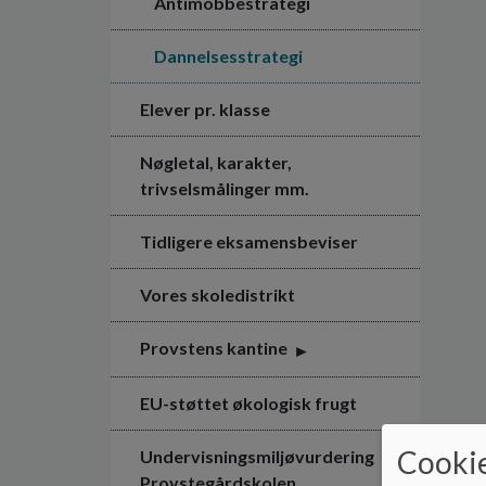
Antimobbestrategi
Dannelsesstrategi
Elever pr. klasse
Nøgletal, karakter,
trivselsmålinger mm.
Tidligere eksamensbeviser
Vores skoledistrikt
Provstens kantine
EU-støttet økologisk frugt
Cookie
Undervisningsmiljøvurdering
Provstegårdskolen