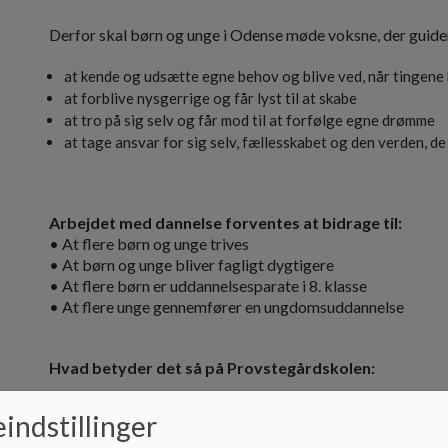
Derfor skal børn og unge i Odense møde voksne, der guider o
at kende og udsætte egne behov og blive ved, når tingene
at forblive nysgerrige og får lyst til at skabe
at tro på sig selv og får mod til at forfølge egne drømme
at tage ansvar for sig selv, fællesskabet og den verden, de 
Arbejdet med dannelse forventes at bidrage til:
• At flere børn og unge trives
• At børn og unge bliver fagligt dygtigere
• At flere børn er uddannelsesparate i 8. klasse
• At flere unge gennemfører en ungdomsuddannelse
Hvad betyder det så på Provstegårdskolen:
Medmenneskelighed:
indstillinger
Vi ønsker, at eleverne skal lære at have respekt for alle i 