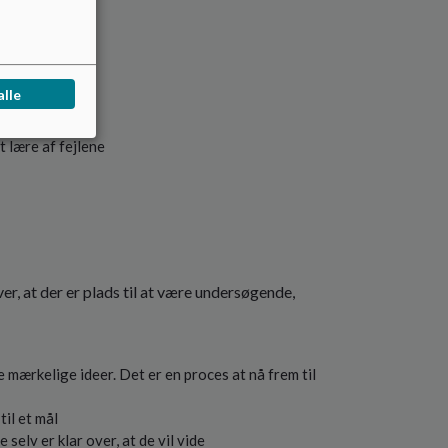
alle
at lære af fejlene
er, at der er plads til at være undersøgende,
ve mærkelige ideer. Det er en proces at nå frem til
til et mål
selv er klar over, at de vil vide