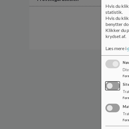
Hvis du klik
statistik.
Hvis du klik
benytter dog
Klikker du p
krydset af.
Læs mere i
Nød
Dis
For
Sit
Traf
For
Ma
Tra
For