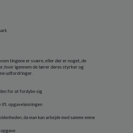
mark
vom tingene er svære, eller der er noget, de
ger, hvor igennem de lærer deres styrker og
me udfordringer.
en for at fordybe sig
e ift. opgaveløsningen
edholdenheden, da man kan arbejde med samme emne
n opgave