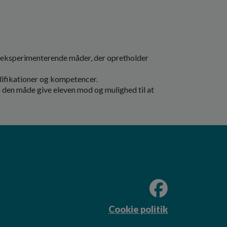
å eksperimenterende måder, der opretholder
alifikationer og kompetencer.
å den måde give eleven mod og mulighed til at
Cookie politik