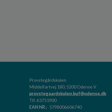
Provstegårdskolen
Middelfartvej 180, 5200 Odense V
provstegaardskolen.buf@odense.dk
Tlf. 63751900
EAN NR.
5798006606740