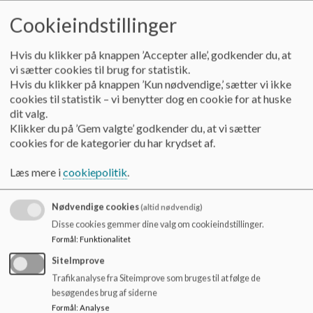
o
skoleleder Annemette Hovmand Petersen.
Cookieindstillinger
l
Skolen OUH består af to afdelinger:
d
e
Hvis du klikker på knappen ’Accepter alle’, godkender du, at
• H.C. Andersen Børne- og Ungehospital, 3 lærere.
t
vi sætter cookies til brug for statistik.
Hvis du klikker på knappen ’Kun nødvendige,’ sætter vi ikke
• Børne- og Unge psykiatri, 4 lærere.
cookies til statistik – vi benytter dog en cookie for at huske
dit valg.
Hospitalsundervisningen er for indlagte børn og unge i 0.kl-
Klikker du på ’Gem valgte’ godkender du, at vi sætter
9. klasse.
cookies for de kategorier du har krydset af.
Læs mere i
cookiepolitik
.
Hvor foregår undervisningen?
Undervisningen foregår henholdsvis i skolestuerne på Børne-
og Ungdomspsykiatrisk Afdeling og H.C. Andersen Børne-
Nødvendige cookies
(altid nødvendig)
og Ungehospital eller i særlige tilfælde på de indlagte elevers
Disse cookies gemmer dine valg om cookieindstillinger.
individuelle sengestuer.
Formål
:
Funktionalitet
Værdigrundlag for Skolen OUH
Skolen OUH danner
SiteImprove
rammen om et roligt, tillidsfuldt, nærværende og udviklende
læringsmiljø. Lærerne gør sig umage med at tage godt imod
Trafikanalyse fra Siteimprove som bruges til at følge de
nye elever og møde dem med respekt og anerkendelse.
besøgendes brug af siderne
Skolen har fokus på det raske hos eleven og har bl.a. til
Formål
:
Analyse