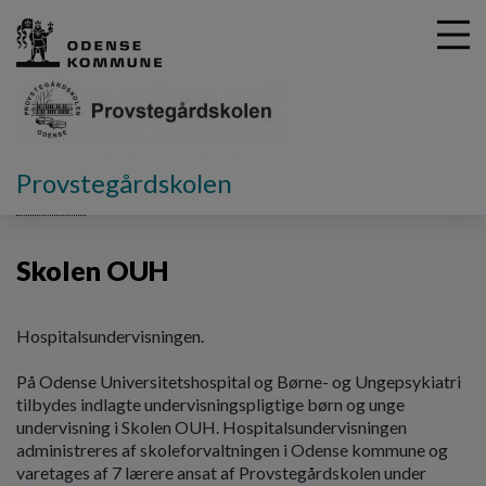
G
Provstegårdskolen
å
Afdelinger
Skolen OUH
t
i
Skolen OUH
l
h
o
v
Hospitalsundervisningen.
e
d
På Odense Universitetshospital og Børne- og Ungepsykiatri
i
tilbydes indlagte undervisningspligtige børn og unge
n
undervisning i Skolen OUH. Hospitalsundervisningen
d
administreres af skoleforvaltningen i Odense kommune og
h
varetages af 7 lærere ansat af Provstegårdskolen under