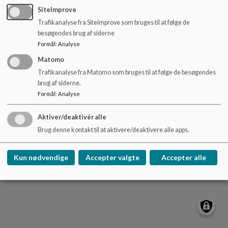
o
provstegaardskolen.buf@odense.dk
SiteImprove
l
Trafikanalyse fra Siteimprove som bruges til at følge de
Tlf. 63751900
d
besøgendes brug af siderne
e
EAN NR.
5798006606740
Formål
:
Analyse
t
Sitemap
Matomo
Trafikanalyse fra Matomo som bruges til at følge de besøgendes
brug af siderne.
Formål
:
Analyse
Cookie politik
Aktiver/deaktivér alle
Brug denne kontakt til at aktivere/deaktivere alle apps.
Kun nødvendige
Accepter valgte
Accepter alle