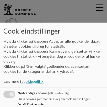
Cookieindstillinger
G
Provstegårdskolen
Hvis du klikker på knappen ’Accepter alle’, godkender du, at
å
Afdelinger
vi sætter cookies til brug for statistik.
t
Hvis du klikker på knappen ’Kun nødvendige,’ sætter vi ikke
i
cookies til statistik – vi benytter dog en cookie for at huske
Afdelinger
l
dit valg.
h
Klikker du på ’Gem valgte’ godkender du, at vi sætter
o
cookies for de kategorier du har krydset af.
v
Afdelinger
e
Læs mere i
cookiepolitik
.
d
i
Nødvendige cookies
n
(altid nødvendig)
d
Provstegårdskolen
Disse cookies gemmer dine valg om cookieindstillinger.
h
Formål
:
Funktionalitet
Middelfartvej 180, 5200 Odense V