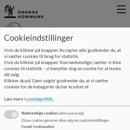
Cookieindstillinger
G
Provstegårdskolen
Hvis du klikker på knappen ’Accepter alle’, godkender du, at
å
Kontakt
Webtilgængelighed
vi sætter cookies til brug for statistik.
t
Hvis du klikker på knappen ’Kun nødvendige,’ sætter vi ikke
i
cookies til statistik – vi benytter dog en cookie for at huske
Webtilgængelighed
l
dit valg.
h
Klikker du på ’Gem valgte’ godkender du, at vi sætter
o
cookies for de kategorier du har krydset af.
v
Skolens hjemmeside har en lovpligtig
e
webtilgængelighedserklæring, som beskriver hvilke
Læs mere i
cookiepolitik
.
d
elementer på hjemmesiden, der ikke er tilgængelige.
Du
i
finder webtilgængelighedserklæringen her.
Nødvendige cookies
n
(altid nødvendig)
d
Disse cookies gemmer dine valg om cookieindstillinger.
h
Formål
:
Funktionalitet