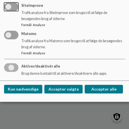
o
SiteImprove
l
Provstegårdskolen
Trafikanalyse fra Siteimprove som bruges til at følge de
d
Middelfartvej 180, 5200 Odense V
besøgendes brug af siderne
e
provstegaardskolen.buf@odense.dk
Formål
:
Analyse
t
Tlf. 63751900
Matomo
EAN NR.
5798006606740
Trafikanalyse fra Matomo som bruges til at følge de besøgendes
Sitemap
brug af siderne.
Formål
:
Analyse
Aktiver/deaktivér alle
Brug denne kontakt til at aktivere/deaktivere alle apps.
Cookie politik
Kun nødvendige
Accepter valgte
Accepter alle