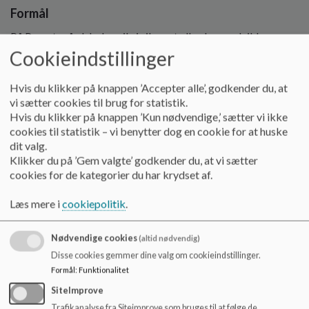
o
Formål
l
d
På Provstegårdskolen vil vi sikre, at alle elever udvikler
e
relevante kompetencer inden for it, digital adfærd og
Cookieindstillinger
t
teknologiforståelse, så de kan begå sig trygt og ansvarligt i
et digitalt samfund.
Hvis du klikker på knappen ’Accepter alle’, godkender du, at
vi sætter cookies til brug for statistik.
Retninger
Hvis du klikker på knappen ’Kun nødvendige,’ sætter vi ikke
cookies til statistik – vi benytter dog en cookie for at huske
Skolen bestræber sig på at integrere digital dannelse og
dit valg.
teknologiforståelse i undervisningen på tværs af fag, så alle
Klikker du på ’Gem valgte’ godkender du, at vi sætter
elever får adgang til både praktiske færdigheder og kritisk
cookies for de kategorier du har krydset af.
refleksion.
Læs mere i
cookiepolitik
.
Skolen sigter mod at skabe meningsfulde og sikre rammer
for brug af digitale enheder som læringsredskaber.
Nødvendige cookies
(altid nødvendig)
Skolens personale arbejder aktivt med digital etik,
Disse cookies gemmer dine valg om cookieindstillinger.
datahåndtering og god adfærd online, herunder
Formål
:
Funktionalitet
forebyggelse af digital mobning og understøttelse af
SiteImprove
ansvarlige digitale fællesskaber.
Trafikanalyse fra Siteimprove som bruges til at følge de