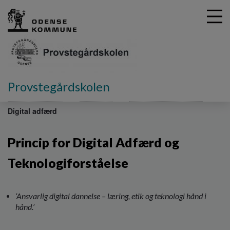
G
Provstegårdskolen
å
Skolebestyrelsen
Principper
Kommunale Principper
t
Digital adfærd
i
l
h
Princip for Digital Adfærd og
o
v
Teknologiforståelse
e
d
i
‘Ansvarlig digital dannelse – læring, etik og teknologi hånd i
n
hånd.’
d
h