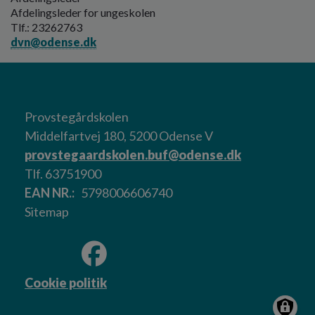
Afdelingsleder for ungeskolen
Tlf.: 23262763
dvn@odense.dk
Provstegårdskolen
Middelfartvej 180, 5200 Odense V
provstegaardskolen.buf@odense.dk
Tlf. 63751900
EAN NR.
5798006606740
Sitemap
Cookie politik