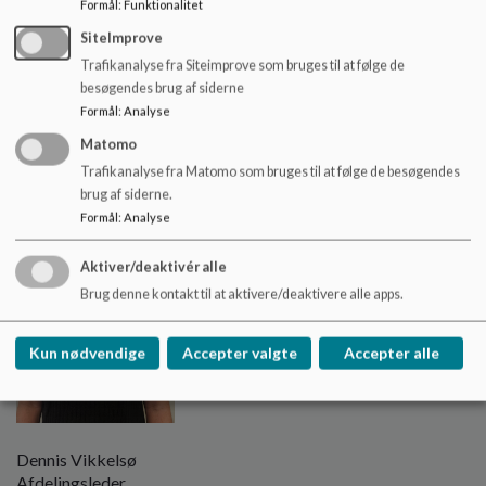
Formål
:
Funktionalitet
Henriette Toftebjerg Friis
SiteImprove
Souschef
Trafikanalyse fra Siteimprove som bruges til at følge de
Afdelingsleder for børneskolen
besøgendes brug af siderne
Tlf.: 30457409
Formål
:
Analyse
hentf@odense.dk
Matomo
Trafikanalyse fra Matomo som bruges til at følge de besøgendes
brug af siderne.
Formål
:
Analyse
Aktiver/deaktivér alle
Brug denne kontakt til at aktivere/deaktivere alle apps.
Kun nødvendige
Accepter valgte
Accepter alle
Dennis Vikkelsø
Afdelingsleder