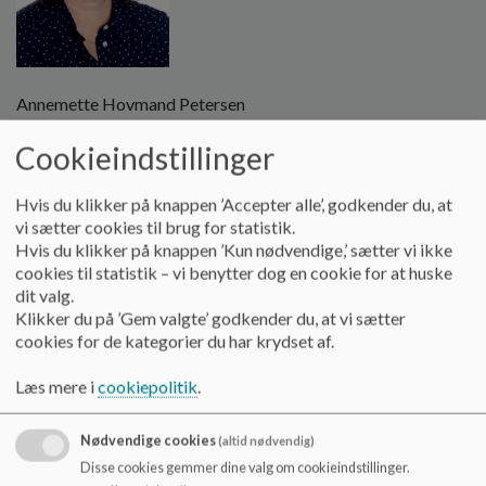
o
l
d
e
t
Annemette Hovmand Petersen
Skoleleder
Tlf.: 61558214
Cookieindstillinger
ahpet@odense.dk
Hvis du klikker på knappen ’Accepter alle’, godkender du, at
vi sætter cookies til brug for statistik.
Hvis du klikker på knappen ’Kun nødvendige,’ sætter vi ikke
cookies til statistik – vi benytter dog en cookie for at huske
dit valg.
Klikker du på ’Gem valgte’ godkender du, at vi sætter
cookies for de kategorier du har krydset af.
Læs mere i
cookiepolitik
.
Nødvendige cookies
(altid nødvendig)
Disse cookies gemmer dine valg om cookieindstillinger.