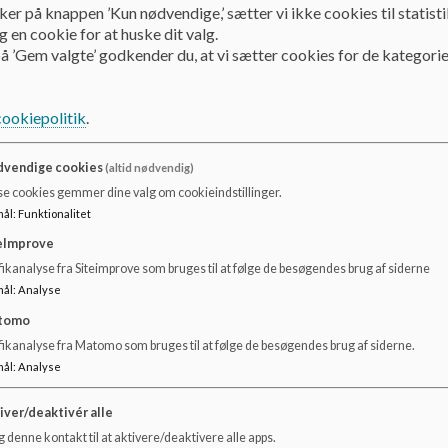
ker på knappen ’Kun nødvendige,’ sætter vi ikke cookies til statisti
Dokumenter
 en cookie for at huske dit valg.
å ’Gem valgte’ godkender du, at vi sætter cookies for de kategorie
Samtykkeerklæring - forældre 2024
cookiepolitik
.
Samtykkeerklæring - klassens forældre
vendige cookies
(altid nødvendig)
se cookies gemmer dine valg om cookieindstillinger.
Samtykkeerklæring - Lærer
mål
:
Funktionalitet
eImprove
ikanalyse fra Siteimprove som bruges til at følge de besøgendes brug af siderne
mål
:
Analyse
tomo
fikanalyse fra Matomo som bruges til at følge de besøgendes brug af siderne.
mål
:
Analyse
iver/deaktivér alle
 denne kontakt til at aktivere/deaktivere alle apps.