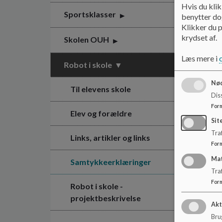
Hvis du klik
Sportsklasser
benytter dog
Klikker du p
krydset af.
Skolen OUH
Læs mere i
Robot i skole
Nød
Til elevens skole
Dis
For
Elev og forældre
Sit
Traf
Links, artikler og links
For
Ma
Samtykkeerklæringer
Tra
For
Robot i skole -
projektbeskrivelse
Akt
Brug