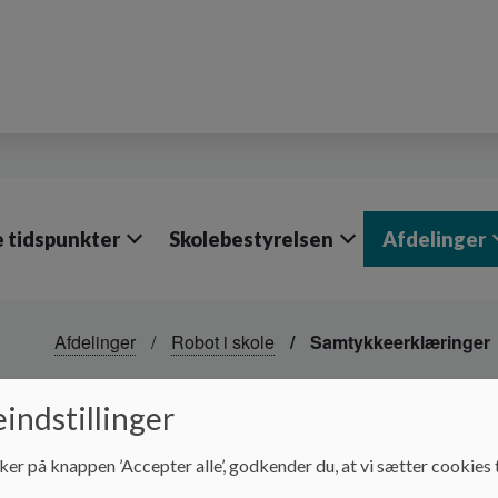
e tidspunkter
Skolebestyrelsen
Afdelinger
Afdelinger
Robot i skole
Samtykkeerklæringer
Samtykkeerklæringer
indstillinger
ker på knappen ’Accepter alle’, godkender du, at vi sætter cookies t
Se nedenstående dokumenter