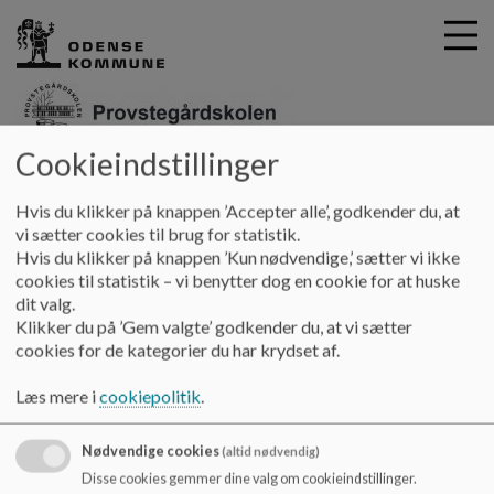
Cookieindstillinger
G
Provstegårdskolen
å
Vores skole
Provstens kantine
Nyheder
Hvis du klikker på knappen ’Accepter alle’, godkender du, at
t
vi sætter cookies til brug for statistik.
i
Hvis du klikker på knappen ’Kun nødvendige,’ sætter vi ikke
Nyheder
l
cookies til statistik – vi benytter dog en cookie for at huske
h
dit valg.
o
Klikker du på ’Gem valgte’ godkender du, at vi sætter
v
cookies for de kategorier du har krydset af.
e
d
Læs mere i
cookiepolitik
.
i
n
Nødvendige cookies
(altid nødvendig)
d
h
Disse cookies gemmer dine valg om cookieindstillinger.