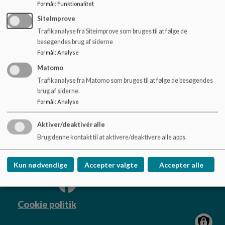
o
Formål
:
Funktionalitet
l
SiteImprove
d
Trafikanalyse fra Siteimprove som bruges til at følge de
e
besøgendes brug af siderne
t
Formål
:
Analyse
Matomo
Trafikanalyse fra Matomo som bruges til at følge de besøgendes
Provstegårdskolen
brug af siderne.
Middelfartvej 180, 5200 Odense V
Formål
:
Analyse
provstegaardskolen.buf@odense.dk
Aktiver/deaktivér alle
Tlf. 63751900
Brug denne kontakt til at aktivere/deaktivere alle apps.
EAN NR.
5798006606740
Sitemap
Kun nødvendige
Accepter valgte
Accepter alle
Cookie politik