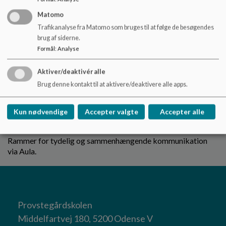
understøtter læring.
Matomo
Transport i forbindelse med ture ud af huset
Trafikanalyse fra Matomo som bruges til at følge de besøgendes
brug af siderne.
Rammer for sikker og tryg transport ved aktiviteter uden for
Formål
:
Analyse
skolen.
Aktiver/deaktivér alle
Samarbejde med lokalsamfundet
Brug denne kontakt til at aktivere/deaktivere alle apps.
Principper for partnerskaber og aktiviteter, der styrker
forbindelsen til lokalområdet.
Kun nødvendige
Accepter valgte
Accepter alle
Anvendelse af Aula
Rammer for tydelig og sammenhængende kommunikation
via Aula.
Provstegårdskolen
Middelfartvej 180, 5200 Odense V