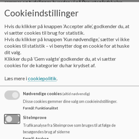
rammer og tydeliggør, hvordan vi på Provstegårdskolen
o
ønsker at organisere og udvikle skolens praksis.
l
Cookieindstillinger
d
Nedenfor gives et kort overblik over indholdet i hvert
e
Hvis du klikker på knappen ’Accepter alle’, godkender du, at
princip. De fulde beskrivelser kan findes via navigationen i
t
vi sætter cookies til brug for statistik.
sidebaren.
Hvis du klikker på knappen ’Kun nødvendige,’ sætter vi ikke
cookies til statistik – vi benytter dog en cookie for at huske
Bad efter idræt
dit valg.
Retningslinjer for hygiejne og deltagelse i fysisk aktivitet.
Klikker du på ’Gem valgte’ godkender du, at vi sætter
cookies for de kategorier du har krydset af.
Skoleboden
Læs mere i
cookiepolitik
.
Rammer for drift og samarbejde omkring skoleboden som en
del af skolens fællesskab.
Nødvendige cookies
(altid nødvendig)
Kostpolitik
Disse cookies gemmer dine valg om cookieindstillinger.
Formål
:
Funktionalitet
Principper for sund kost og måltider i skoletiden.
SiteImprove
Lektiepraksis
Trafikanalyse fra Siteimprove som bruges til at følge de
besøgendes brug af siderne
Retningslinjer for meningsfulde og afstemte lektier, der
Formål
:
Analyse