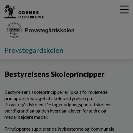
G
Provstegårdskolen
å
Skolebestyrelsen
Principper
Bestyrelsens Principper
t
i
Bestyrelsens Skoleprincipper
l
h
o
v
Bestyrelsens skoleprincipper er lokalt formulerede
e
principper, vedtaget af skolebestyrelsen på
d
Provstegårdskolen. De tager udgangspunkt i skolens
i
værdigrundlag og den hverdag, elever, forældre og
n
medarbejdere møder.
d
Principperne supplerer de lovbestemte og kommunale
h