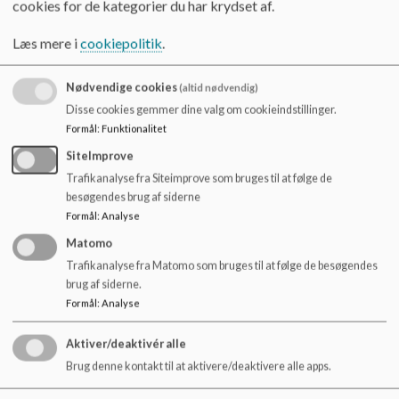
princip. De fulde beskrivelser kan findes via navigationen i
cookies for de kategorier du har krydset af.
o
sidebaren.
l
Læs mere i
cookiepolitik
.
d
Digital adfærd og teknologiforståelse
e
t
Nødvendige cookies
(altid nødvendig)
Rammer for arbejdet med digital dannelse, ansvarlig brug af
teknologi og udvikling af elevernes digitale kompetencer.
Disse cookies gemmer dine valg om cookieindstillinger.
Formål
:
Funktionalitet
Anvendelse af elevplaner (udgået)
SiteImprove
Tidligere princip om systematisk opfølgning på elevernes
Trafikanalyse fra Siteimprove som bruges til at følge de
udvikling. Princippet er bortfaldet i forbindelse med
besøgendes brug af siderne
ændringer i lovgivningen.
Formål
:
Analyse
Matomo
Forsøgs- og udviklingsarbejder
Trafikanalyse fra Matomo som bruges til at følge de besøgendes
Retningslinjer for, hvordan skolen kan igangsætte og deltage
brug af siderne.
i udviklingsprojekter inden for kommunens mål og rammer.
Formål
:
Analyse
Aktiver/deaktivér alle
Brug denne kontakt til at aktivere/deaktivere alle apps.
Provstegårdskolen