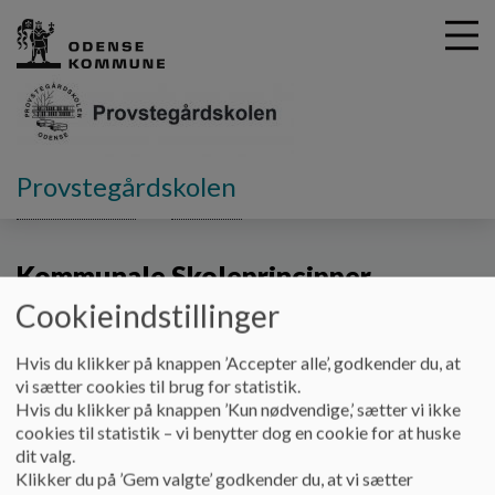
G
Provstegårdskolen
å
Skolebestyrelsen
Principper
Kommunale Principper
t
i
Kommunale Skoleprincipper
l
h
Cookieindstillinger
o
v
De kommunale skoleprincipper fastlægger rammer, som er
Hvis du klikker på knappen ’Accepter alle’, godkender du, at
e
besluttet på kommunalt niveau, og som Provstegårdskolen
vi sætter cookies til brug for statistik.
d
arbejder inden for. De sikrer sammenhæng mellem skolens
Hvis du klikker på knappen ’Kun nødvendige,’ sætter vi ikke
i
praksis og kommunens overordnede mål for læring, trivsel og
cookies til statistik – vi benytter dog en cookie for at huske
n
dannelse.
dit valg.
d
Nedenfor gives et kort overblik over indholdet i hvert
Klikker du på ’Gem valgte’ godkender du, at vi sætter
h