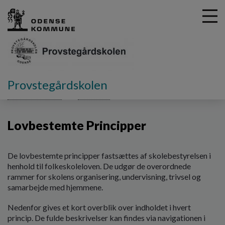
G
Provstegårdskolen
å
Skolebestyrelsen
Principper
Lovbestemte Principper
t
i
Lovbestemte Principper
l
h
o
v
De lovbestemte principper fastsættes af skolebestyrelsen i
e
henhold til folkeskoleloven. De udgør de overordnede
d
rammer for skolens organisering, undervisning, trivsel og
i
samarbejde med hjemmene.
n
Nedenfor gives et kort overblik over indholdet i hvert
d
princip. De fulde beskrivelser kan findes via navigationen i
h