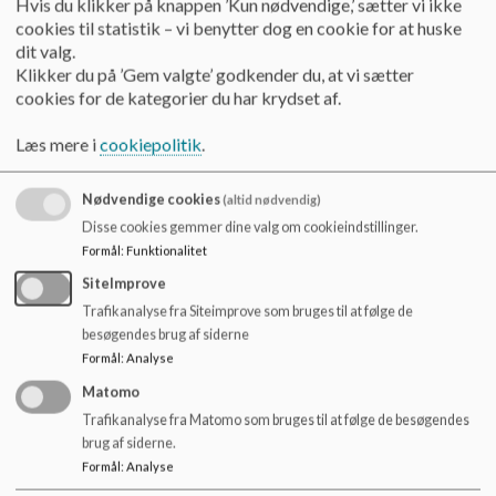
Hvis du klikker på knappen ’Kun nødvendige,’ sætter vi ikke
cookies til statistik – vi benytter dog en cookie for at huske
Undervisningsorganisering
dit valg.
Klikker du på ’Gem valgte’ godkender du, at vi sætter
Hvordan vi strukturerer skoledagen, holddeling og
cookies for de kategorier du har krydset af.
undervisning, så alle elever får de bedste rammer for læring.
Læs mere i
cookiepolitik
.
Specialundervisning
Hvordan vi tilrettelægger støtte til elever med særlige behov
Nødvendige cookies
(altid nødvendig)
inden for inkluderende rammer.
Disse cookies gemmer dine valg om cookieindstillinger.
Formål
:
Funktionalitet
Udbud af valgfag
SiteImprove
Hvordan vi sikrer et varieret og relevant valgfagsudbud
Trafikanalyse fra Siteimprove som bruges til at følge de
inden for lovens og skolens rammer.
besøgendes brug af siderne
Formål
:
Analyse
Fællesarrangementer, lejrskole og aktiviteter i
skoletiden
Matomo
Trafikanalyse fra Matomo som bruges til at følge de besøgendes
Hvordan vi planlægger fælles aktiviteter, der styrker læring
brug af siderne.
og fællesskab.
Formål
:
Analyse