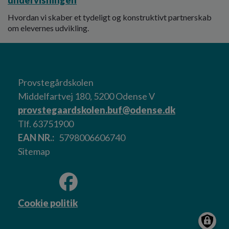
undervisningen
Hvordan vi skaber et tydeligt og konstruktivt partnerskab
om elevernes udvikling.
Provstegårdskolen
Middelfartvej 180, 5200 Odense V
provstegaardskolen.buf@odense.dk
Tlf. 63751900
EAN NR.
5798006606740
Sitemap
Cookie politik