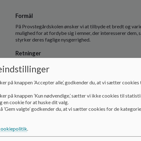
Formål
På Provstegårdskolen ønsker vi at tilbyde et bredt og varie
mulighed for at fordybe sig i emner, der interesserer dem,
styrker deres faglige nysgerrighed.
Retninger
Skolen bestræber sig på at tilbyde et varieret udvalg af 
indstillinger
beslutninger og skolens ressourcer sætter.
ker på knappen ’Accepter alle’, godkender du, at vi sætter cookies t
Udbuddet tilpasses efter elevernes ønsker, skolens mulig
til rådighed.
ker på knappen ’Kun nødvendige,’ sætter vi ikke cookies til statisti
 en cookie for at huske dit valg.
Der sigtes mod at give eleverne mulighed for at vælge mel
å ’Gem valgte’ godkender du, at vi sætter cookies for de kategorie
de kan arbejde med områder, der matcher deres interesse
Skolen arbejder for, at valgfagene bidrager til eleverne
cookiepolitik
.
nye kompetencer og styrker.