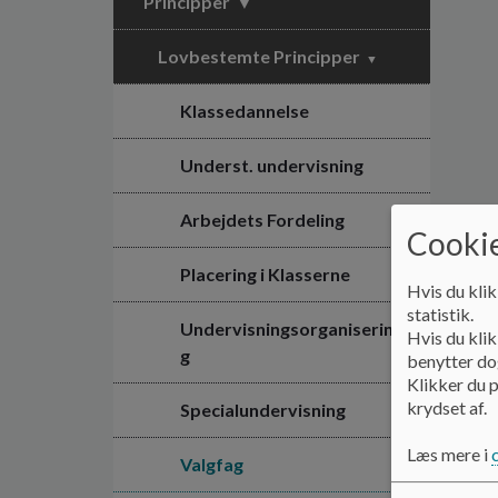
Principper
Lovbestemte Principper
Klassedannelse
Underst. undervisning
Arbejdets Fordeling
Cookie
Placering i Klasserne
Hvis du klik
statistik.
Undervisningsorganiserin
Hvis du klik
g
benytter dog
Klikker du p
krydset af.
Specialundervisning
Læs mere i
Valgfag