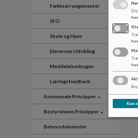
Nød
Fællesarrangementer
Dis
For
SFO
Sit
Traf
Skole og Hjem
For
Elevernes Udvikling
Ma
Tra
For
Meddelelsesbogen
Akt
Læringsfeedback
Brug
Kommunale Principper
Kun 
Bestyrelsens Principper
Behovsdokumeter