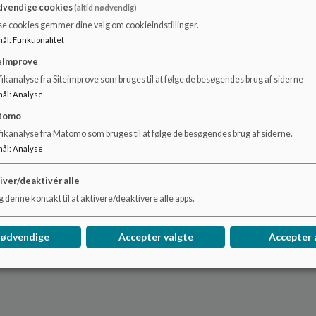
Skolen sikrer, at valgfagene organiseres på en måde, hvor
vendige cookies
(altid nødvendig)
læring, samt hvor eleverne kan udforske nye interesseomr
se cookies gemmer dine valg om cookieindstillinger.
mål
:
Funktionalitet
Eksempel
eImprove
ikanalyse fra Siteimprove som bruges til at følge de besøgendes brug af siderne
På Provstegårdskolen vælger elever i 9. årgang mellem de 
mål
:
Analyse
pågældende år. For tiden tilbyder skolen fx valgfag som m
sportsklasser har morgentræning som deres valgfag.
tomo
fikanalyse fra Matomo som bruges til at følge de besøgendes brug af siderne.
mål
:
Analyse
iver/deaktivér alle
 denne kontakt til at aktivere/deaktivere alle apps.
nødvendige
Accepter valgte
Accepter 