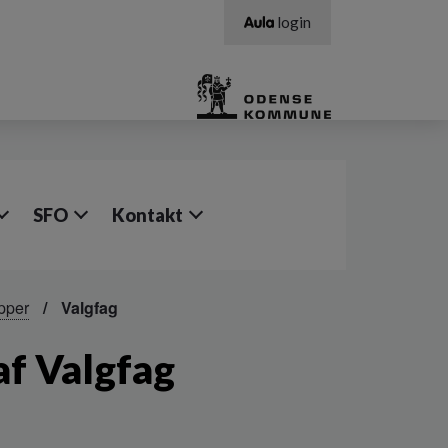
login
SFO
Kontakt
pper
Valgfag
af Valgfag